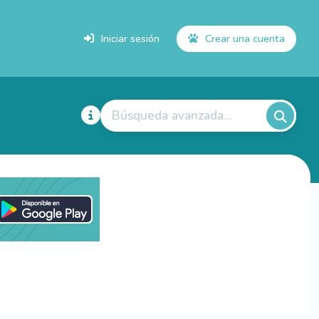
Iniciar sesión
Crear una cuenta
Búsqueda avanzada...