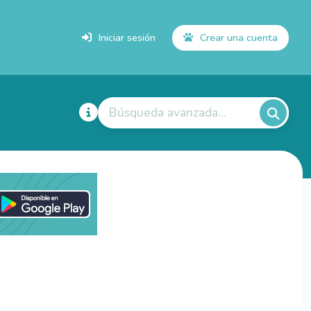
Iniciar sesión
Crear una cuenta
Búsqueda avanzada...