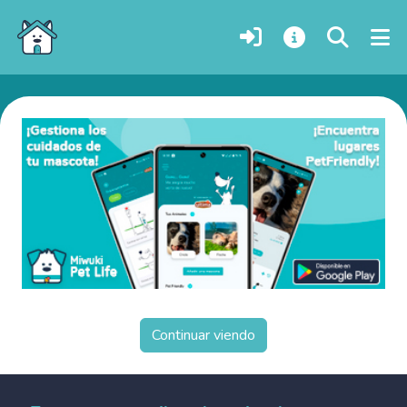
Perros en adopción en Češinovo-Obleševo, Macedonia
Continuar viendo