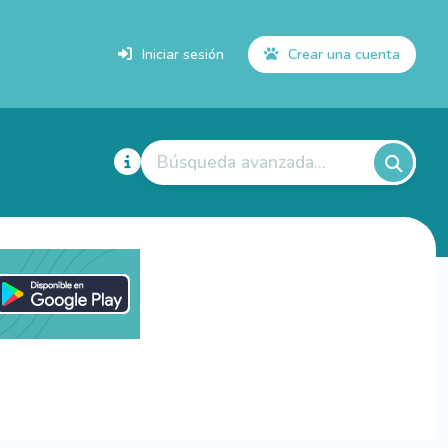
Iniciar sesión
Crear una cuenta
Búsqueda avanzada...