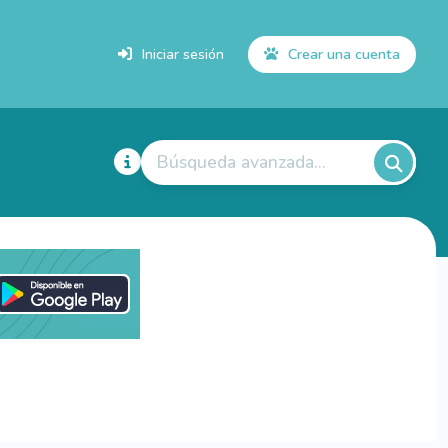
Iniciar sesión
Crear una cuenta
Búsqueda avanzada...