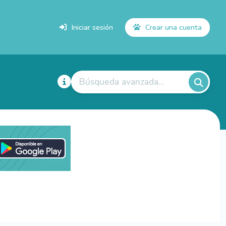
Iniciar sesión
Crear una cuenta
Búsqueda avanzada...