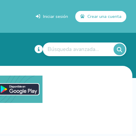
Iniciar sesión
Crear una cuenta
Búsqueda avanzada...