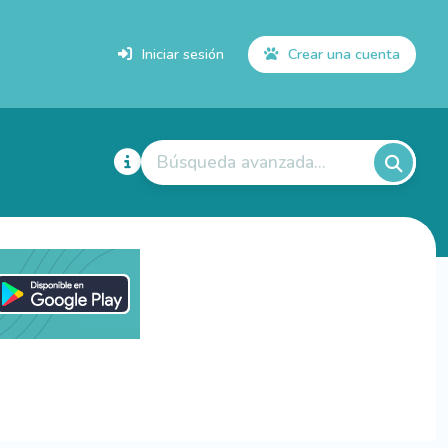
Iniciar sesión
Crear una cuenta
Búsqueda avanzada...