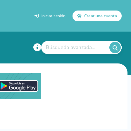
Iniciar sesión
Crear una cuenta
Búsqueda avanzada...