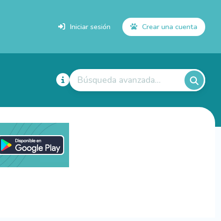
Iniciar sesión
Crear una cuenta
Búsqueda avanzada...