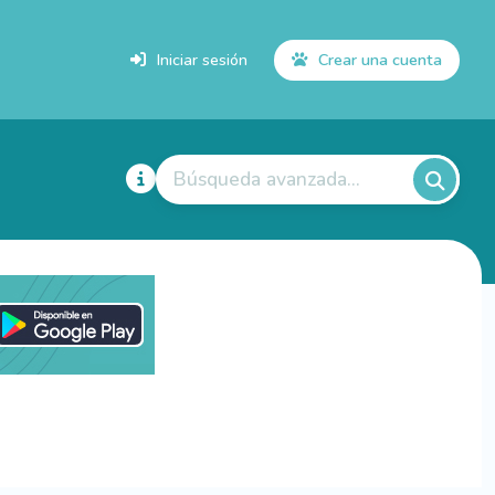
Iniciar sesión
Crear una cuenta
Búsqueda avanzada...