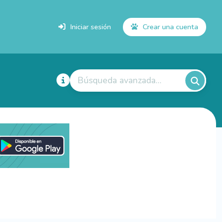
Iniciar sesión
Crear una cuenta
Búsqueda avanzada...