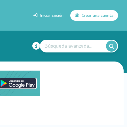
Iniciar sesión
Crear una cuenta
Búsqueda avanzada...