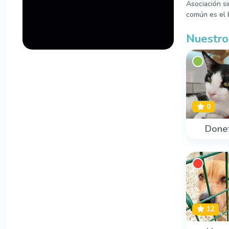
Asociación s
común es el b
Nuestro
0
Done
12