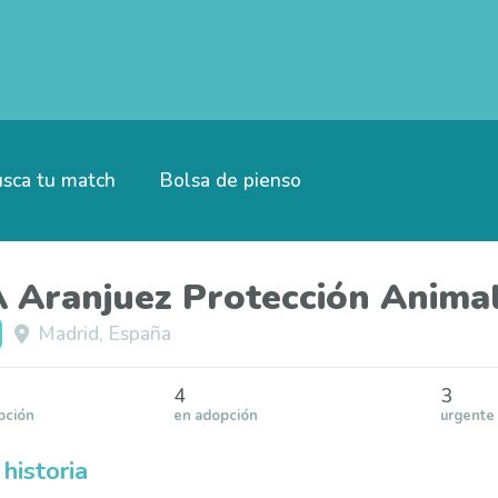
sca tu match
Bolsa de pienso
 Aranjuez Protección Anima
Madrid, España
4
3
pción
en adopción
urgente
historia