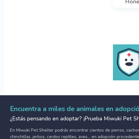
Hon
Encuentra a miles de animales en adopci
¿Estás pensando en adoptar? ¡Prueba Miwuki Pet Sh
En Miwuki Pet Shelter podrás encontrar cientos de perros, cachorro
chinchillas, jerbos, cerdos reptiles, aves... en adopción proceden