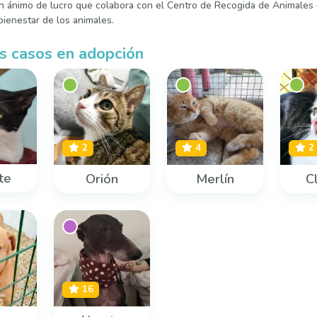
in ánimo de lucro que colabora con el Centro de Recogida de Animales
ienestar de los animales.
s casos en adopción
2
4
2
te
Orión
Merlín
C
16