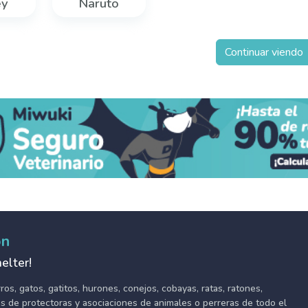
ey
Naruto
Continuar viendo
ón
elter!
s, gatos, gatitos, hurones, conejos, cobayas, ratas, ratones,
tes de protectoras y asociaciones de animales o perreras de todo el