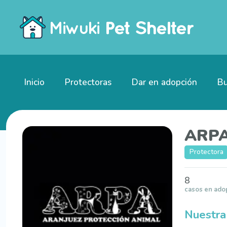
Inicio
Protectoras
Dar en adopción
Bu
ARPA
Protectora
8
casos en ado
Nuestra 