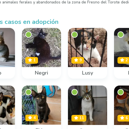
e animales ferales y abandonados de la zona de Fresno del Torote dedic
s casos en adopción
1
9
2
o
Negri
Lusy
4
11
6