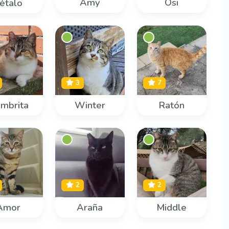
Amy
Osi
étalo
3
7
mbrita
Winter
Ratón
2
2
Amor
Araña
Middle