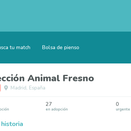
sca tu match
Bolsa de pienso
ección Animal Fresno
Madrid, España
27
0
pción
en adopción
urgente
historia