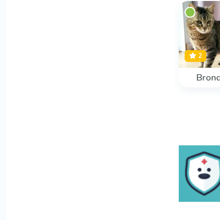
2
Bronq