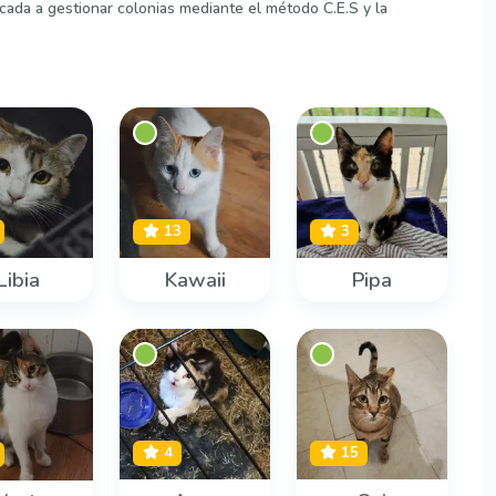
ada a gestionar colonias mediante el método C.E.S y la
13
3
Libia
Kawaii
Pipa
4
15