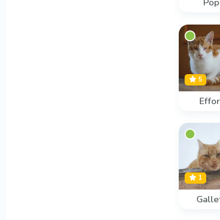
Pop
5
Effo
1
Galle