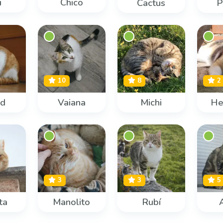
i
Chico
Cactus
P
10
8
2
rd
Vaiana
Michi
He
3
3
5
ta
Manolito
Rubí