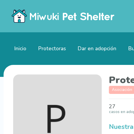
Inicio
Protectoras
Dar en adopción
Bu
Prot
Asociación
27
casos en ado
Nuestra 