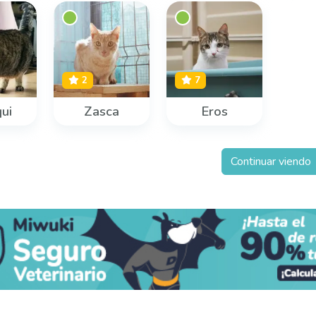
2
7
ui
Zasca
Eros
Continuar viendo