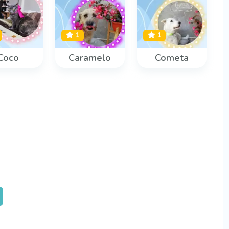
1
1
Coco
Caramelo
Cometa