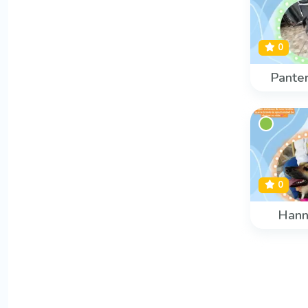
0
Panter
0
Han