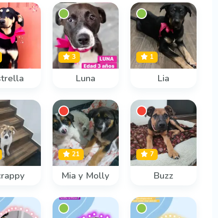
3
1
trella
Luna
Lia
21
7
crappy
Mia y Molly
Buzz