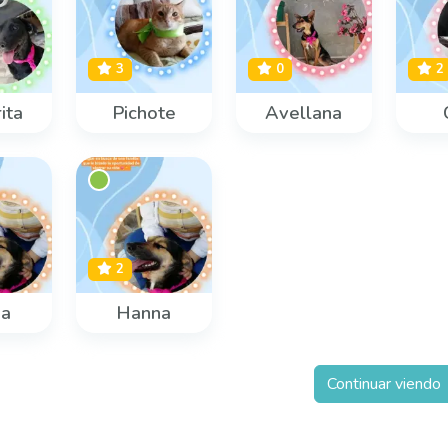
3
0
2
ita
Pichote
Avellana
2
na
Hanna
Continuar viendo