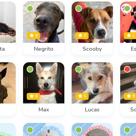
0
0
1
ita
Negrito
Scooby
Es
6
5
9
Max
Lucas
S