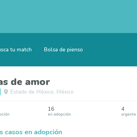
sca tu match
Bolsa de pienso
as de amor
Estado de México, México
16
4
pción
en adopción
urgente
s casos en adopción