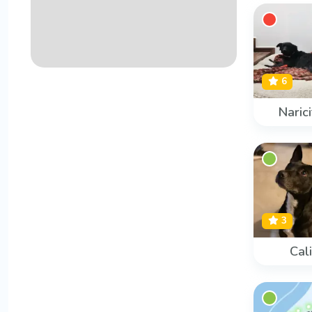
6
Naric
3
Cali