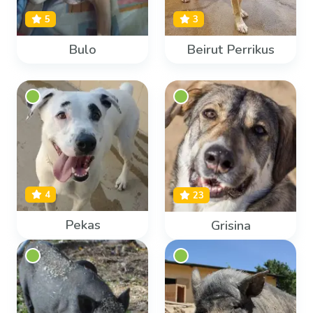
5
3
Bulo
Beirut Perrikus
4
23
Pekas
Grisina