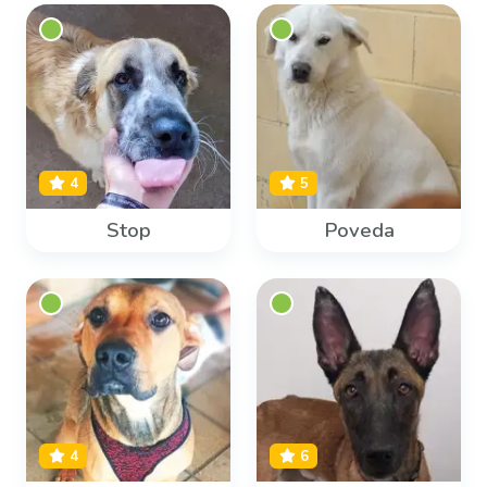
4
5
Stop
Poveda
4
6