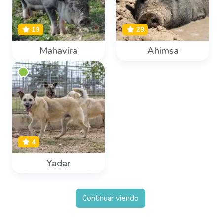
19
29
Mahavira
Ahimsa
4
Yadar
Continuar viendo