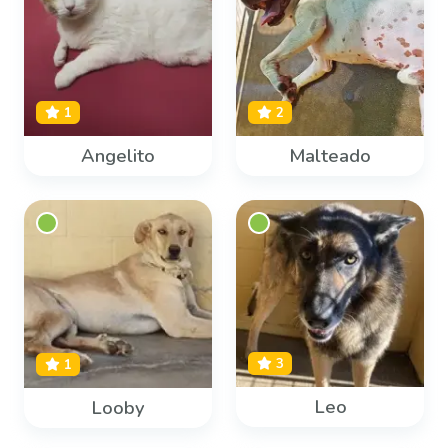
1
2
Angelito
Malteado
3
1
Leo
Looby