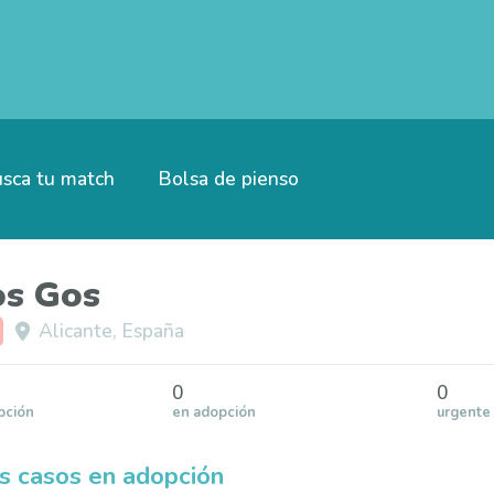
sca tu match
Bolsa de pienso
s Gos
Alicante, España
0
0
pción
en adopción
urgente
s casos en adopción