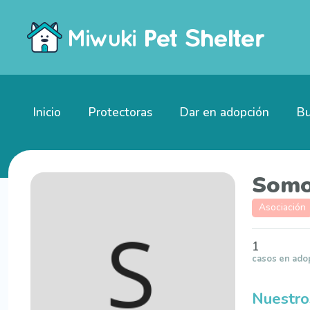
Inicio
Protectoras
Dar en adopción
Bu
Somo
Asociación
1
casos en ado
Nuestro