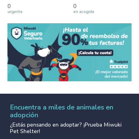
0
0
urgente
en acogida
Encuentra a miles de animales en
adopción
¿Estás pensando en adoptar? ¡Prueba Miwuki
Pet Shelter!