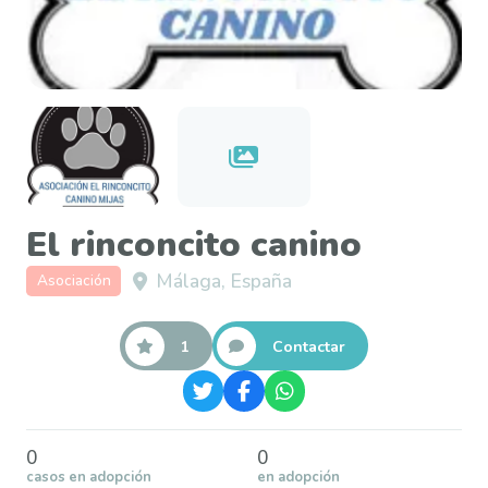
El rinconcito canino
Málaga, España
Asociación
1
Contactar
0
0
casos en adopción
en adopción