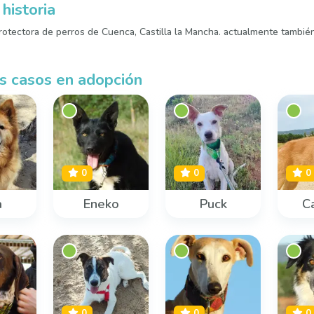
historia
otectora de perros de Cuenca, Castilla la Mancha. actualmente tambié
s casos en adopción
0
0
0
a
Eneko
Puck
C
0
0
0