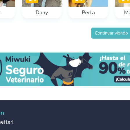
r
Dany
Perla
M
Continuar viendo
ón
elter!