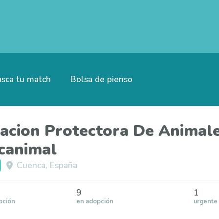
sca tu match
Bolsa de pienso
acion Protectora De Animal
canimal
Cuenca, España
9
1
pción
en adopción
urgente