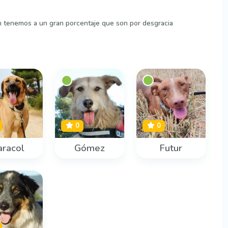
n tenemos a un gran porcentaje que son por desgracia
0
0
aracol
Gómez
Futur