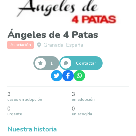
Ángeles de 4 Patas
Granada, España
Asociación
1
Contactar
3
3
casos en adopción
en adopción
0
0
urgente
en acogida
Nuestra historia