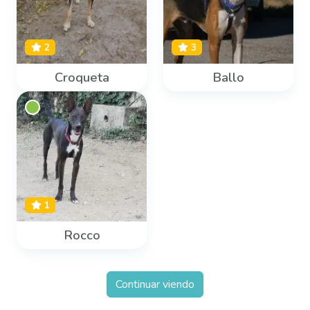
2
3
Croqueta
Ballo
1
Rocco
Continuar viendo