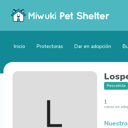
Inicio
Protectoras
Dar en adopción
Bu
Losp
Rescatista
1
casos en ado
Nuestro