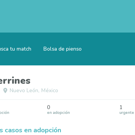
sca tu match
Bolsa de pienso
errines
Nuevo León, México
0
1
pción
en adopción
urgente
s casos en adopción