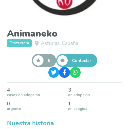
Animaneko
Asturias, España
Protectora
5
Contactar
4
3
casos en adopción
en adopción
0
1
urgente
en acogida
Nuestra historia