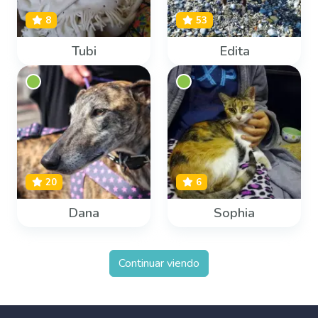
8
53
Tubi
Edita
20
6
Dana
Sophia
Continuar viendo