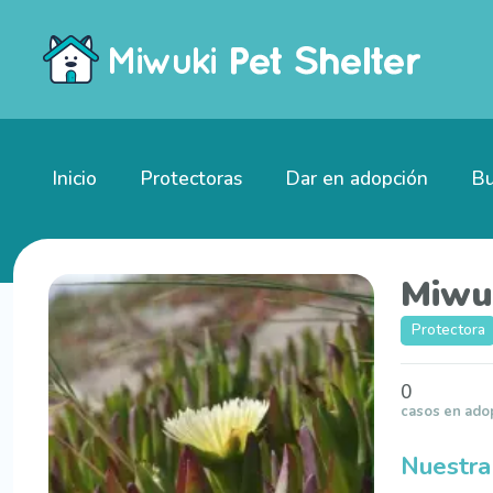
Inicio
Protectoras
Dar en adopción
Bu
Miwu
Protectora
0
casos en ado
Nuestra 