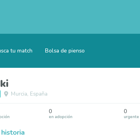
sca tu match
Bolsa de pienso
ki
Murcia, España
0
0
pción
en adopción
urgente
historia