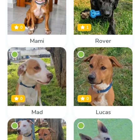
0
1
Mami
Rover
0
0
Mad
Lucas