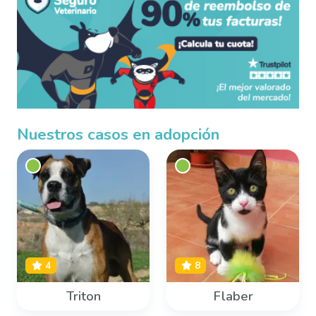
Nuestros casos en adopción
4
8
Triton
Flaber