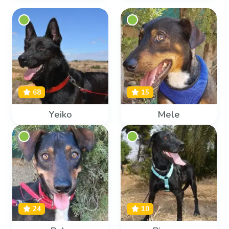
68
15
Yeiko
Mele
24
10