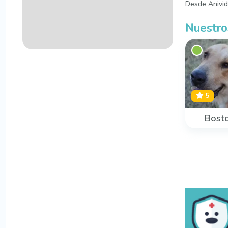
Desde Anivida
Nuestro
5
Bost