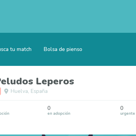
sca tu match
Bolsa de pienso
Peludos Leperos
Huelva, España
0
0
pción
en adopción
urgente