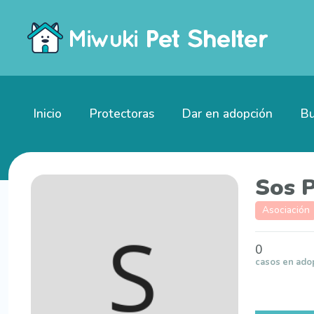
Inicio
Protectoras
Dar en adopción
Bu
Sos 
Asociación
0
casos en ado