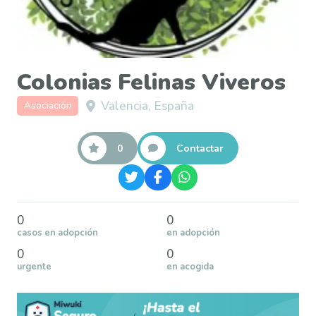
Colonias Felinas Viveros
Valencia, España
Asociación
0
Contactar
0
0
casos en adopción
en adopción
0
0
urgente
en acogida