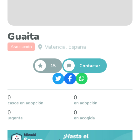
Guaita
Valencia, España
Asociación
15
Contactar
0
0
casos en adopción
en adopción
0
0
urgente
en acogida