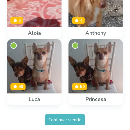
3
4
Aloia
Anthony
49
50
Luca
Princesa
Continuar viendo