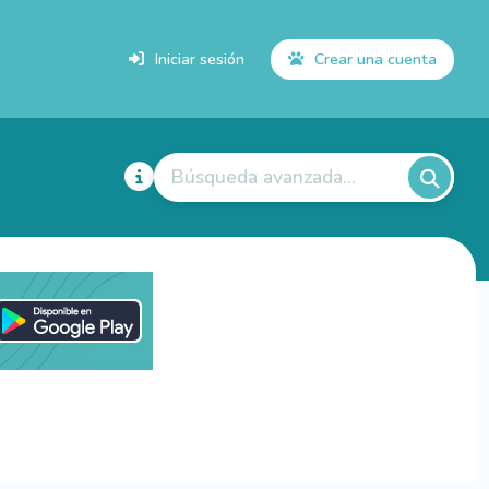
Iniciar sesión
Crear una cuenta
Búsqueda avanzada...