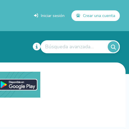
Iniciar sesión
Crear una cuenta
Búsqueda avanzada...