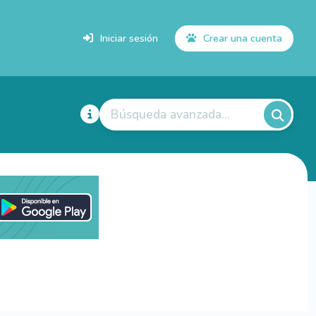
Iniciar sesión
Crear una cuenta
Búsqueda avanzada...