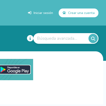
Iniciar sesión
Crear una cuenta
Búsqueda avanzada...