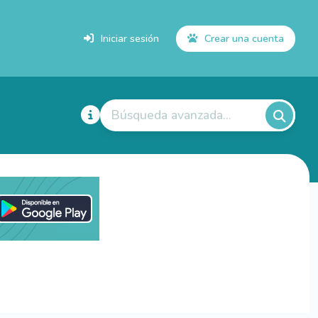
Iniciar sesión
Crear una cuenta
Búsqueda avanzada...