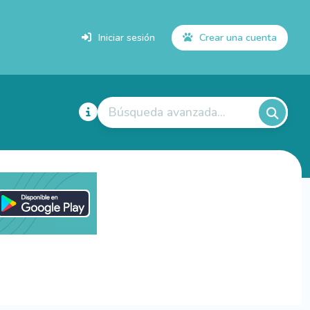
Iniciar sesión
Crear una cuenta
Búsqueda avanzada...