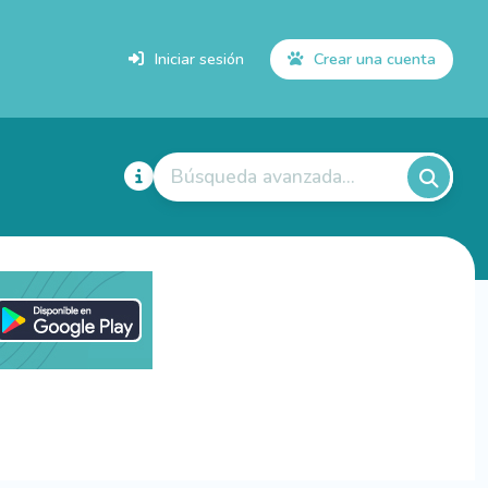
Iniciar sesión
Crear una cuenta
Búsqueda avanzada...