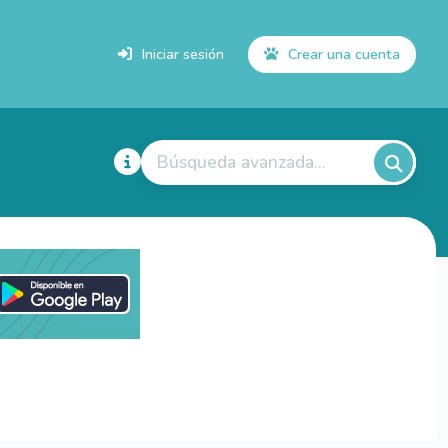
Iniciar sesión
Crear una cuenta
Búsqueda avanzada...