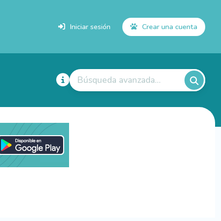
Iniciar sesión
Crear una cuenta
Búsqueda avanzada...