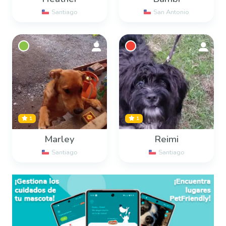
Santiago
San Antonio
1
1
Marley
Reimi
Santiago
Santiago