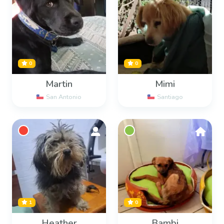
0
0
Martin
Mimi
San Antonio
Santiago
1
0
Heather
Bambi