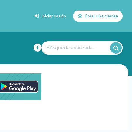
Iniciar sesión
Crear una cuenta
Búsqueda avanzada...