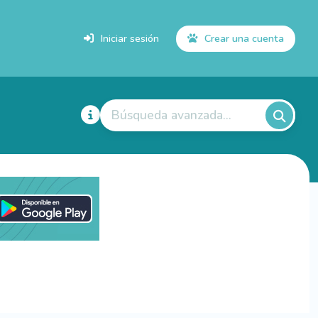
Iniciar sesión
Crear una cuenta
Búsqueda avanzada...