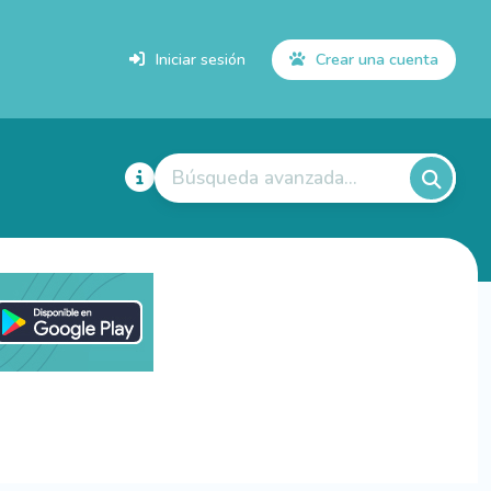
Iniciar sesión
Crear una cuenta
Búsqueda avanzada...