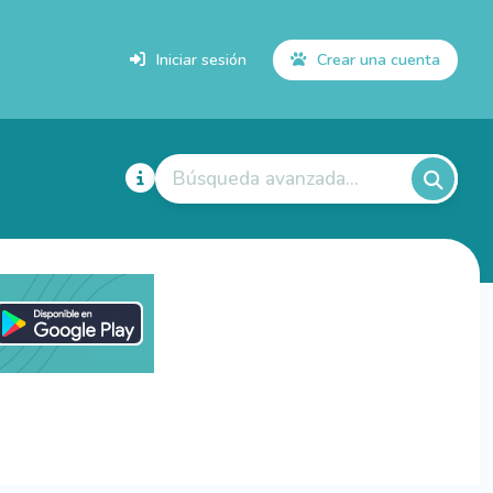
Iniciar sesión
Crear una cuenta
Búsqueda avanzada...