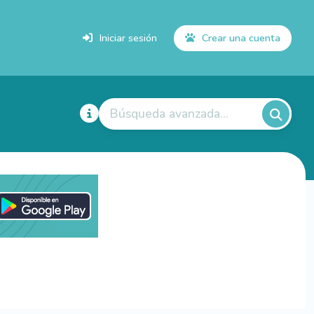
Iniciar sesión
Crear una cuenta
Búsqueda avanzada...