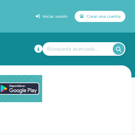
Iniciar sesión
Crear una cuenta
Búsqueda avanzada...