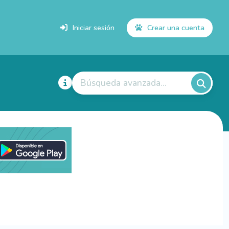
Iniciar sesión
Crear una cuenta
Búsqueda avanzada...