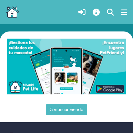
Perros gigantes en adopción en Erongo, Namibia
Continuar viendo