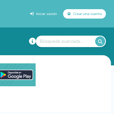
Iniciar sesión
Crear una cuenta
Búsqueda avanzada...